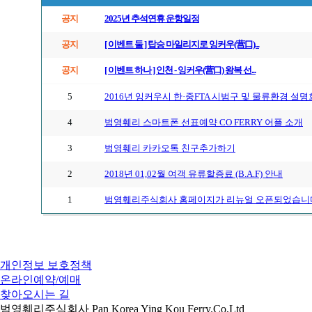
공지
2025년 추석연휴 운항일정
공지
[ 이벤트 둘 ] 탑승 마일리지로 잉커우(营口)...
공지
[ 이벤트 하나 ] 인천 - 잉커우(营口) 왕복 선...
5
2016년 잉커우시 한·중FTA 시범구 및 물류환경 설명
4
범영훼리 스마트폰 선표예약 CO FERRY 어플 소개
3
범영훼리 카카오톡 친구추가하기
2
2018년 01,02월 여객 유류할증료 (B.A.F) 안내
1
범영훼리주식회사 홈페이지가 리뉴얼 오픈되었습니
개인정보 보호정책
온라인예약/예매
찾아오시는 길
범영훼리주식회사 Pan Korea Ying Kou Ferry.Co,Ltd