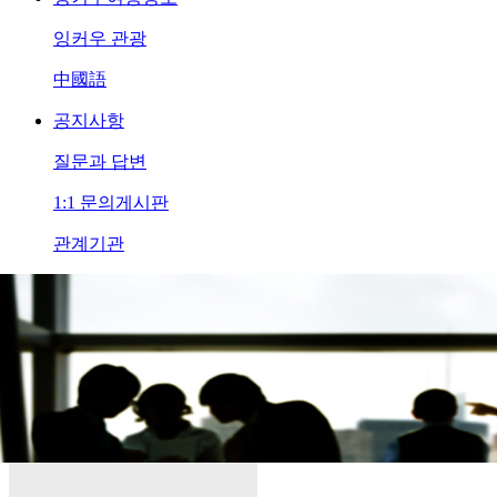
잉커우 관광
中國語
공지사항
질문과 답변
1:1 문의게시판
관계기관