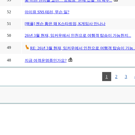
美·이란 연이틀 교전… 트럼프 "존재 소멸" vs 혁수...
52
아이유 SNS 테러, 무슨 일?
51
[팩플] 젠슨 황은 왜 K스타트업, K게임사 만나나
50
26년 3월 현재, 잉커우에서 인천으로 여행객 탑승이 가능한지...
49
RE: 26년 3월 현재, 잉커우에서 인천으로 여행객 탑승이 가능..
48
지금 여객운영중인가요?
1
2
3