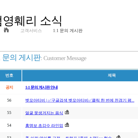
범영훼리 소식
고객서비스
1:1 문의 게시판
:1 문의 게시판
: Customer Message
번호
제목
공지
1:1 문의 게시판 안내
56
벳모아티비 | ✅구글검색 벳모아티비✅클릭 한 번에 전경기 평...
55
얼굴 못생겨지는 음식
54
홍명보 초강수 라인업
53