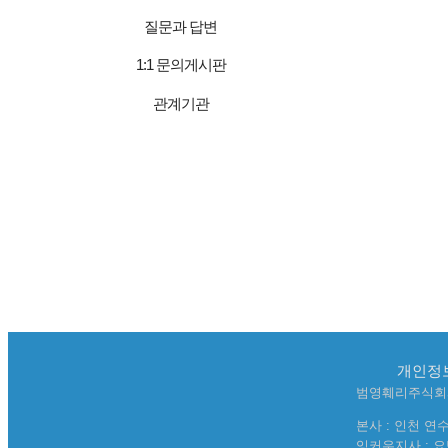
질문과 답변
1:1 문의게시판
관계기관
개인정
범영훼리주식회사 Pan
본사 : 인천 연
잉커우지사 : 