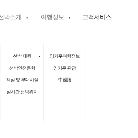
선박소개
여행정보
고객서비스
선박 제원
잉커우여행정보
선박안전운항
잉커우 관광
객실 및 부대시설
中國語
실시간 선박위치