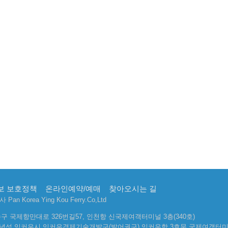
비밀번호
보 보호정책
온라인예약/예매
찾아오시는 길
 Korea Ying Kou Ferry.Co,Ltd
수구 국제항만대로 326번길57, 인천항 신국제여객터미널 3층(340호)
요녕성 잉커우시 잉커우경제기술개발구(발어권구) 잉커우항 3호문 국제여객터미