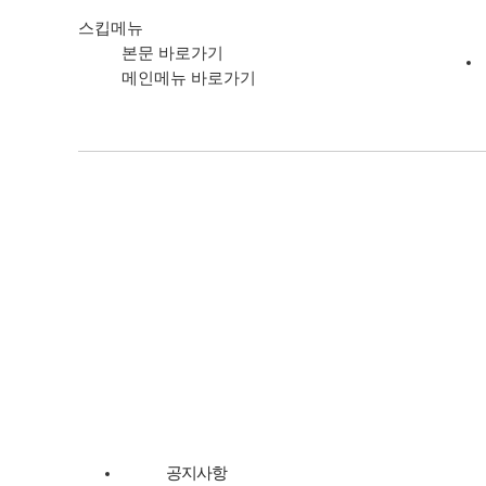
스킵메뉴
본문 바로가기
메인메뉴 바로가기
고객서비스
공지사항
질문과 답변
1:1문의게시판
관계기관
고객서비스
1:1 문의 게시판
범영훼리 소식
1:1 문의 게시판
: Customer Message
공지사항