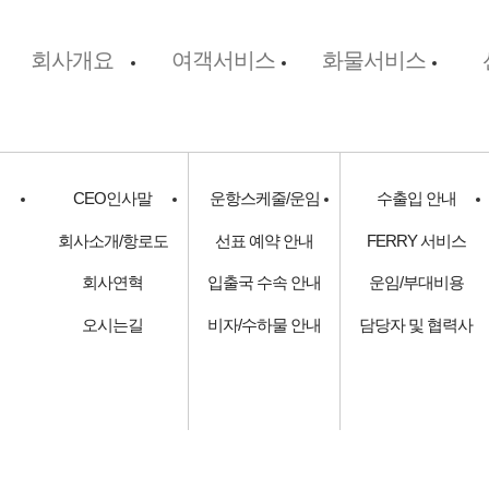
회사개요
여객서비스
화물서비스
CEO인사말
운항스케줄/운임
수출입 안내
회사소개/항로도
선표 예약 안내
FERRY 서비스
회사연혁
입출국 수속 안내
운임/부대비용
오시는길
비자/수하물 안내
담당자 및 협력사