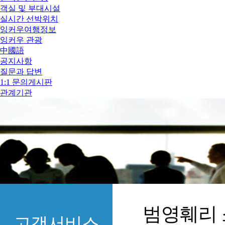
객실 및 부대시설
실시간 선박위치
잉커우여행정보
잉커우 관광
中國語
공지사항
질문과 답변
1:1 문의게시판
관계기관
범영훼리
고객서비스